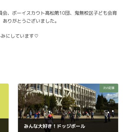
、
員会、ボーイスカウト高松第10団、鬼無校区子ども会育
。ありがとうございました。
しみにしています♡
次の記事
みんな大好き！ドッジボール