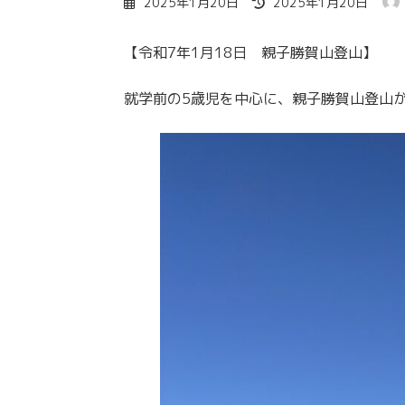
2025年1月20日
2025年1月20日
終
更
【令和7年1月18日 親子勝賀山登山】
新
日
時
就学前の5歳児を中心に、親子勝賀山登山
: