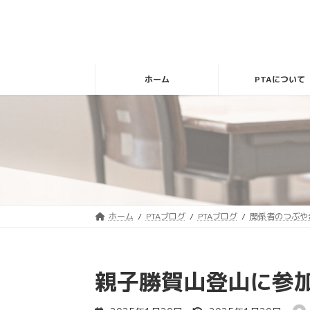
コ
ナ
ン
ビ
テ
ゲ
ン
ー
ツ
シ
ホーム
PTAについて
へ
ョ
ス
ン
キ
に
ッ
移
プ
動
ホーム
PTAブログ
PTAブログ
関係者のつぶや
親子勝賀山登山に参
最