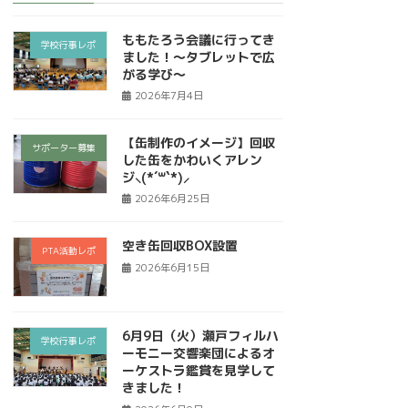
ももたろう会議に行ってき
学校行事レポ
ました！～タブレットで広
がる学び～
2026年7月4日
【缶制作のイメージ】回収
サポーター募集
した缶をかわいくアレン
ジ⸜(*´꒳`*)⸝
2026年6月25日
空き缶回収BOX設置
PTA活動レポ
2026年6月15日
6月9日（火）瀬戸フィルハ
学校行事レポ
ーモニー交響楽団によるオ
ーケストラ鑑賞を見学して
きました！