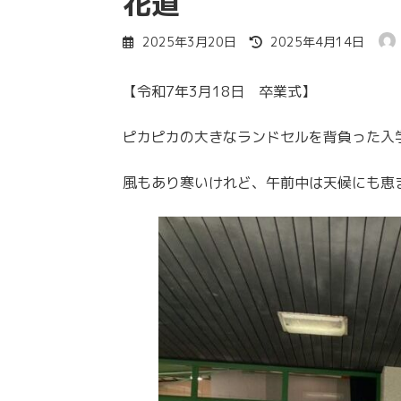
花道
最
2025年3月20日
2025年4月14日
終
更
【令和7年3月18日 卒業式】
新
日
時
ピカピカの大きなランドセルを背負った入
:
風もあり寒いけれど、午前中は天候にも恵ま