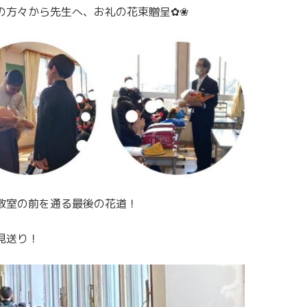
の方々から先生へ、お礼の花束贈呈✿❀
教室の前を通る最後の花道！
見送り！