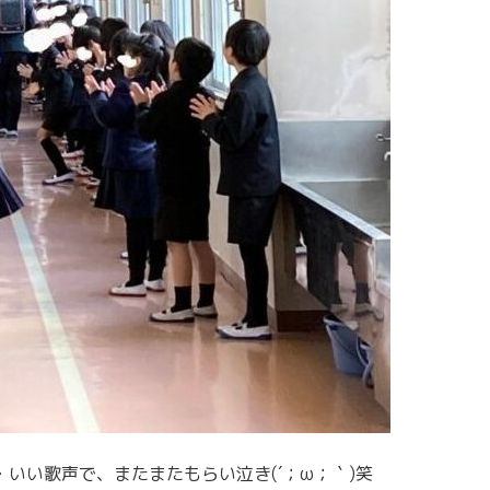
いい歌声で、またまたもらい泣き(´；ω；｀)笑