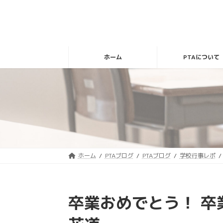
コ
ナ
ン
ビ
テ
ゲ
ン
ー
ツ
シ
ホーム
PTAについて
へ
ョ
ス
ン
キ
に
ッ
移
プ
動
ホーム
PTAブログ
PTAブログ
学校行事レポ
卒業おめでとう！ 卒