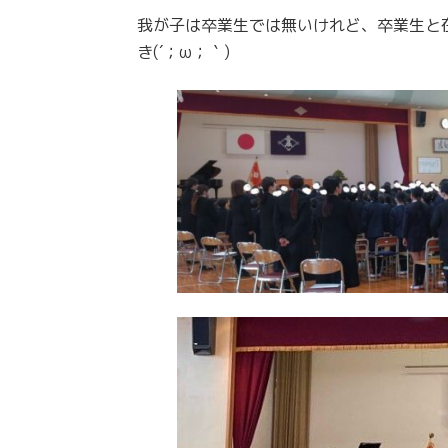
我が子は卒業生では無いけれど、卒業生と
き(´；ω；｀)