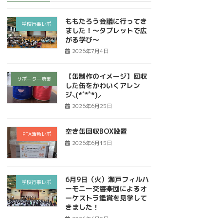
ももたろう会議に行ってき
学校行事レポ
ました！～タブレットで広
がる学び～
2026年7月4日
【缶制作のイメージ】回収
サポーター募集
した缶をかわいくアレン
ジ⸜(*´꒳`*)⸝
2026年6月25日
空き缶回収BOX設置
PTA活動レポ
2026年6月15日
6月9日（火）瀬戸フィルハ
学校行事レポ
ーモニー交響楽団によるオ
ーケストラ鑑賞を見学して
きました！